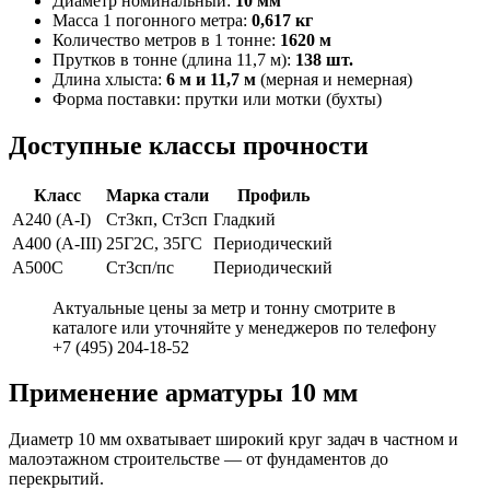
Диаметр номинальный:
10 мм
Масса 1 погонного метра:
0,617 кг
Количество метров в 1 тонне:
1620 м
Прутков в тонне (длина 11,7 м):
138 шт.
Длина хлыста:
6 м и 11,7 м
(мерная и немерная)
Форма поставки: прутки или мотки (бухты)
Доступные классы прочности
Класс
Марка стали
Профиль
А240 (А-I)
Ст3кп, Ст3сп
Гладкий
А400 (А-III)
25Г2С, 35ГС
Периодический
А500С
Ст3сп/пс
Периодический
Актуальные цены за метр и тонну смотрите в
каталоге или уточняйте у менеджеров по телефону
+7 (495) 204-18-52
Применение арматуры 10 мм
Диаметр 10 мм охватывает широкий круг задач в частном и
малоэтажном строительстве — от фундаментов до
перекрытий.