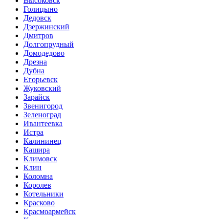
Высоковск
Голицыно
Дедовск
Дзержинский
Дмитров
Долгопрудный
Домодедово
Дрезна
Дубна
Егорьевск
Жуковский
Зарайск
Звенигород
Зеленоград
Ивантеевка
Истра
Калининец
Кашира
Климовск
Клин
Коломна
Королев
Котельники
Красково
Красмоармейск