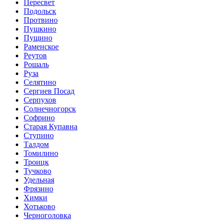
Пересвет
Подольск
Протвино
Пушкино
Пущино
Раменское
Реутов
Рошаль
Руза
Селятино
Сергиев Посад
Серпухов
Солнечногорск
Софрино
Старая Купавна
Ступино
Талдом
Томилино
Троицк
Тучково
Удельная
Фрязино
Химки
Хотьково
Черноголовка