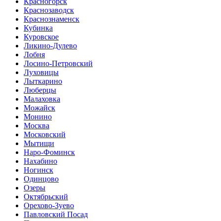
Красногорск
Краснозаводск
Краснознаменск
Кубинка
Куровское
Ликино-Дулево
Лобня
Лосино-Петровский
Луховицы
Лыткарино
Люберцы
Малаховка
Можайск
Монино
Москва
Московский
Мытищи
Наро-Фоминск
Нахабино
Ногинск
Одинцово
Озеры
Октябрьский
Орехово-Зуево
Павловский Посад